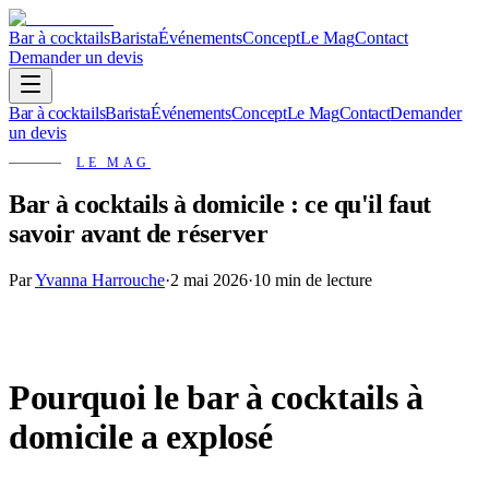
Bar à cocktails
Barista
Événements
Concept
Le Mag
Contact
Demander un devis
Bar à cocktails
Barista
Événements
Concept
Le Mag
Contact
Demander
un devis
LE MAG
Bar à cocktails à domicile : ce qu'il faut
savoir avant de réserver
Par
Yvanna Harrouche
·
2 mai 2026
·
10 min
de lecture
Pourquoi le bar à cocktails à
domicile a explosé