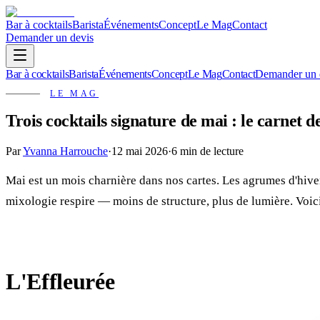
Bar à cocktails
Barista
Événements
Concept
Le Mag
Contact
Demander un devis
Bar à cocktails
Barista
Événements
Concept
Le Mag
Contact
Demander un 
LE MAG
Trois cocktails signature de mai : le carnet 
Par
Yvanna Harrouche
·
12 mai 2026
·
6 min
de lecture
Mai est un mois charnière dans nos cartes. Les agrumes d'hiver 
mixologie respire — moins de structure, plus de lumière. Voici
L'Effleurée