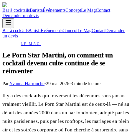
Bar à cocktails
Barista
Événements
Concept
Le Mag
Contact
Demander un devis
Bar à cocktails
Barista
Événements
Concept
Le Mag
Contact
Demander
un devis
LE MAG
Le Porn Star Martini, ou comment un
cocktail devenu culte continue de se
réinventer
Par
Yvanna Harrouche
·
29 mai 2026
·
3 min
de lecture
Il y a des cocktails qui traversent les décennies sans jamais
vraiment vieillir. Le Porn Star Martini est de ceux-là — né au
début des années 2000 dans un bar londonien, adopté par les
nuits parisiennes, puis par les rooftops, les mariages en plein
air et les soirées corporate où l'on cherche à surprendre sans